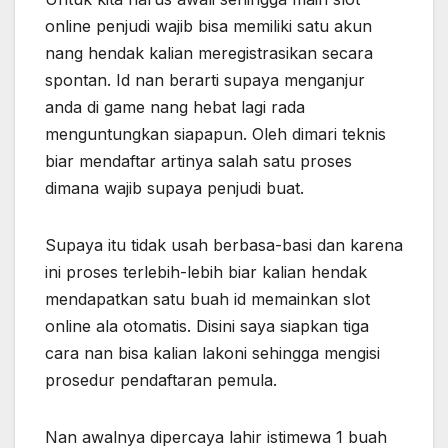
online penjudi wajib bisa memiliki satu akun
nang hendak kalian meregistrasikan secara
spontan. Id nan berarti supaya menganjur
anda di game nang hebat lagi rada
menguntungkan siapapun. Oleh dimari teknis
biar mendaftar artinya salah satu proses
dimana wajib supaya penjudi buat.
Supaya itu tidak usah berbasa-basi dan karena
ini proses terlebih-lebih biar kalian hendak
mendapatkan satu buah id memainkan slot
online ala otomatis. Disini saya siapkan tiga
cara nan bisa kalian lakoni sehingga mengisi
prosedur pendaftaran pemula.
Nan awalnya dipercaya lahir istimewa 1 buah