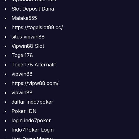
Slot Deposit Dana
Malaka555
https://togelslot88.cc/
situs vipwin88
Vipwin88 Slot
Togel178
Togel178 Alternatif
vipwin88
https://vipw88.com/
vipwin88
daftar indo7poker
Poker IDN
login indo7poker
Indo7Poker Login