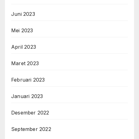
Juni 2023
Mei 2023
April 2023
Maret 2023
Februari 2023
Januari 2023
Desember 2022
September 2022