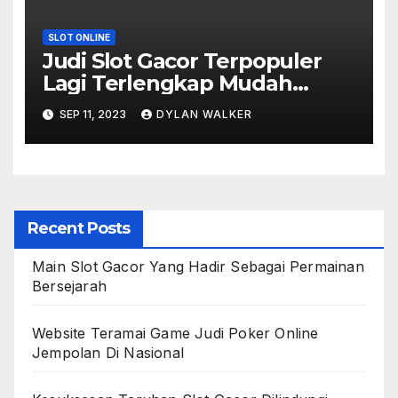
SLOT ONLINE
Judi Slot Gacor Terpopuler
Lagi Terlengkap Mudah
Unggul
SEP 11, 2023
DYLAN WALKER
Recent Posts
Main Slot Gacor Yang Hadir Sebagai Permainan
Bersejarah
Website Teramai Game Judi Poker Online
Jempolan Di Nasional