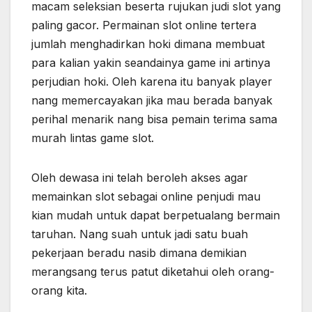
macam seleksian beserta rujukan judi slot yang
paling gacor. Permainan slot online tertera
jumlah menghadirkan hoki dimana membuat
para kalian yakin seandainya game ini artinya
perjudian hoki. Oleh karena itu banyak player
nang memercayakan jika mau berada banyak
perihal menarik nang bisa pemain terima sama
murah lintas game slot.
Oleh dewasa ini telah beroleh akses agar
memainkan slot sebagai online penjudi mau
kian mudah untuk dapat berpetualang bermain
taruhan. Nang suah untuk jadi satu buah
pekerjaan beradu nasib dimana demikian
merangsang terus patut diketahui oleh orang-
orang kita.