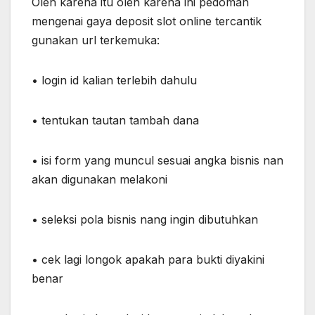
Oleh karena itu oleh karena ini pedoman
mengenai gaya deposit slot online tercantik
gunakan url terkemuka:
• login id kalian terlebih dahulu
• tentukan tautan tambah dana
• isi form yang muncul sesuai angka bisnis nan
akan digunakan melakoni
• seleksi pola bisnis nang ingin dibutuhkan
• cek lagi longok apakah para bukti diyakini
benar